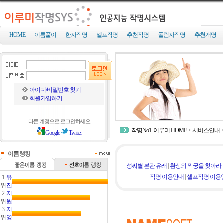
HOME
이름풀이
한자작명
셀프작명
추천작명
돌림자작명
추천개명
아이디/비밀번호 찾기
회원가입하기
다른 계정으로 로그인하세요
작명No1. 이루미 HOME
>
서비스안내
Google
Twitter
이름랭킹
성씨별 본관 유래
|
환상의 짝궁을 찾아라
작명 이용안내
|
셀프작명 이용
1
유
위
진
2
지
위
원
3
지
위
영