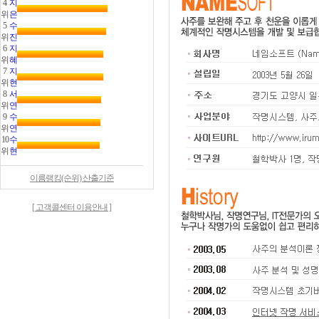
4
지
위
은
5
수
위
진
6
지
위
혜
7
지
위
현
8
서
위
연
9
수
위
연
10
수
위
현
이름랭킹(순위) 산출기준
[ 고객콜센터 이용안내 ]