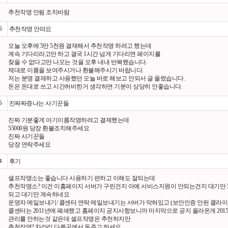
추천작명 안됨 조치바람
6
추천작명 안떠요
오늘 오후에 5만 5천원 결재해서 추천작명 하려고 했는데
계속 기다리라고만 하고 결국 1시간 넘게 기다리면 페이지를
찾을 수 없다고만 나오는 것을 오후 내내 반복했습니다.
제대로 이름을 보여주시거나 환불해주시기 바랍니다.
저는 분명 결재하고 사용했던 오늘 바로 해보고 안되서 글 올렸습니다.
돈은 돈대로 쓰고 시간허비한거 생각하면 기분이 상당히 안좋습니다.
5
진짜짜증나는 사기꾼들
진짜 기분좋게 아기이름작명하려고 결제했는데
55000원 당장 환불조치해주세요
진짜 사기꾼들
당장 연락주세요
4
후기
셀프작명소는 좋습니다 사용하기 편하고 이해도 잘되는데
추천작명소? 이건 이홈페이지 서버가 구린건지 아예 서비스지원이 안되는건지 대기만 5
되고 대기만 계속하네요
운영자 메일보내기/ 콜센터 연락 메일보내기는 서버가 막혀있고 (보안인증 안된 클라이
콜센터는 2011년에 폐쇄했고 홈페이지 공지사항보니까 마지막으로 공지 올라온게 201
관리를 안하는것 같은데 셀프작명은 추천하지만
추천작명? 차라리 다른곳에서 돈주고 하세요