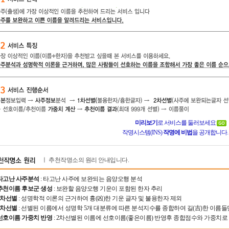
미리보기
로 서비스를 둘러보세요
작명시스템(INS)
작명에 비법
을 공개합니다
ㅣ 추천작명소의 원리 안내입니다.
타고난 사주분석
: 타고난 사주에 보완되는 음양오행 분석
추천이름 후보군 생성
: 보완할 음양오행 기운이 포함된 한자 추리
1차선별
: 성명학적 이론의 근거하여 흉(凶)한 기운 글자 및 불용한자 제외
2차선별
: 선별된 이름에서 성명학 5개 대분류에 따른 분석지수를 종합하여 길(吉)한 이름
선호이름 가중치 반영
: 2차선별된 이름에 선호이름(좋은이름) 반영후 종합점수와 가중치로