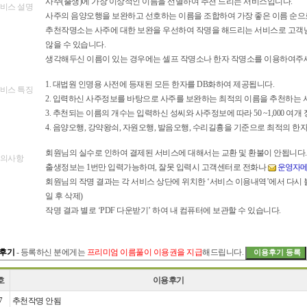
사주(출생)에 가장 이상적인 이름을 선별하여 추천 드리는 서비스입니다.
비스 설명
사주의 음양오행을 보완하고 선호하는 이름을 조합하여 가장 좋은 이름 순으
추천작명소는 사주에 대한 보완을 우선하여 작명을 해드리는 서비스로 고객
않을 수 있습니다.
생각해두신 이름이 있는 경우에는 셀프 작명소나 한자 작명소를 이용하여주
1. 대법원 인명용 사전에 등재된 모든 한자를 DB화하여 제공됩니다.
비스 특징
2. 입력하신 사주정보를 바탕으로 사주를 보완하는 최적의 이름을 추천하는 
3. 추천되는 이름의 개수는 입력하신 성씨와 사주정보에 따라 50 ~1,000 여개
4. 음양오행, 강약왕쇠, 자원오행, 발음오행, 수리길흉을 기준으로 최적의 
회원님의 실수로 인하여 결제된 서비스에 대해서는 교환 및 환불이 안됩니다.
의사항
출생정보는 1번만 입력가능하며, 잘못 입력시 고객센터로 전화나
운영자
회원님의 작명 결과는 각 서비스 상단에 위치한 ‘서비스 이용내역’에서 다시 볼 
일 후 삭제)
작명 결과 별로 ‘PDF 다운받기’ 하여 내 컴퓨터에 보관할 수 있습니다.
후기
- 등록하신 분에게는
프리미엄 이름풀이 이용권을 지급
해드립니다.
호
이용후기
7
추천작명 안됨