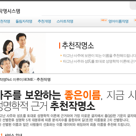
천작명
돌림자작명
추천개명
스마트작명
영어이름작명
타고난 사주에 보완이 되는 이름을 추천해드립니다
타고난 사주와 성氏를 토대로 성명학적 이론에 근
작명No1. 이루미 HOME
>
추천작명