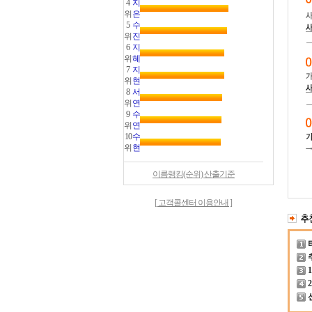
4
지
위
은
5
수
위
진
6
지
위
혜
7
지
위
현
8
서
위
연
9
수
위
연
10
수
위
현
이름랭킹(순위) 산출기준
[ 고객콜센터 이용안내 ]