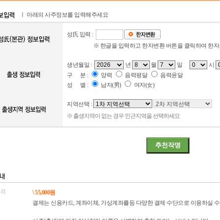
ㅣ 아래의 사주정보를 입력해주세요
성氏 입력 :
※ 한글을 입력하고 한자변환 버튼을 클릭하여 한
생년월일 :
년
월
일
시
구 분 :
양력
음력평달
음력윤달
성 별 :
남자(男)
여자(女)
지역선택 :
※ 출생지역이 없는 경우 인근지역을 선택하세요
격
\ 55,000원
결제는 신용카드, 계좌이체, 가상계좌를등 다양한 결제 수단으로 이용하실 수