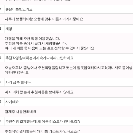
3
좋은이름받고가요
사주에 보행해야할 오행에 맞춰 이름지어가서좋아요
2
개명
개명을 위해 추천 작명 이용했습니다.
추천된 이름 중에서 골라서 개명했습니다.
여러 개 이름 중 마음에 드는 걸로 선택할 수 있어서 좋았어요.
1
추천작명할려하는데계속기다리라고만하네요
오늘오후1시좀넘어서 추천작명을할려고 햿는데 잘못입력해다시고쳤더니새로 풀이생
게만안내하네요
0
사기 접수 합니다.
계좌 이체 했는데 추천이름을 보내주지 않네요
9
사기네요
결재후 사용안되네요
8
추천작명 결제했는데 왜 이름 리스트가 안나오죠??
추천작명 결제했는데 왜 이름 리스트가 안나오죠??