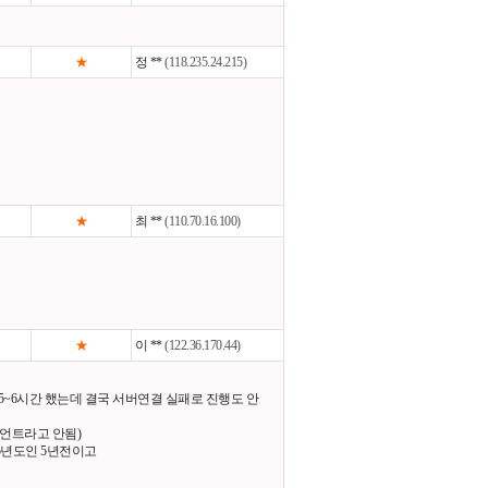
★
정 **
(118.235.24.215)
★
최 **
(110.70.16.100)
★
이 **
(122.36.170.44)
~6시간 했는데 결국 서버연결 실패로 진행도 안
언트라고 안됨)
5년도인 5년전이고