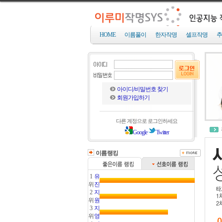
HOME
이름풀이
한자작명
셀프작명
추
아이디/비밀번호 찾기
회원가입하기
다른 계정으로 로그인하세요
Google
Twitter
이름랭킹
1
유
위
진
2
지
위
원
3
지
위
영