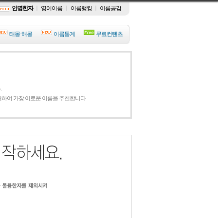
인명한자
ㅣ
영어이름
ㅣ
이름랭킹
ㅣ
이름공감
태몽·해몽
이름통계
무료컨텐츠
.
거하여 가장 이로운 이름을 추천합니다.