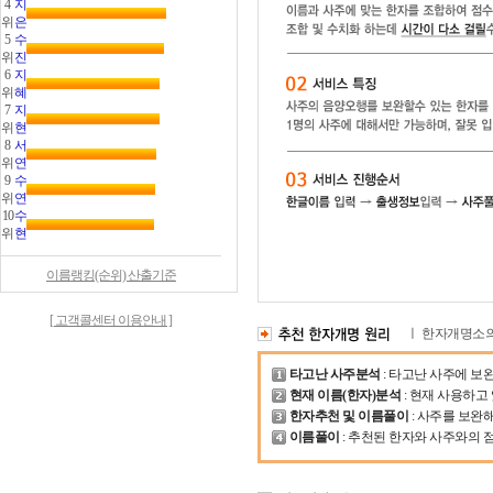
4
지
위
은
5
수
위
진
6
지
위
혜
7
지
위
현
8
서
위
연
9
수
위
연
10
수
위
현
이름랭킹(순위) 산출기준
[ 고객콜센터 이용안내 ]
ㅣ 한자개명소
타고난 사주분석
: 타고난 사주에 보
현재 이름(한자)분석
: 현재 사용하고
한자추천 및 이름풀이
: 사주를 보완
이름풀이
: 추천된 한자와 사주와의 