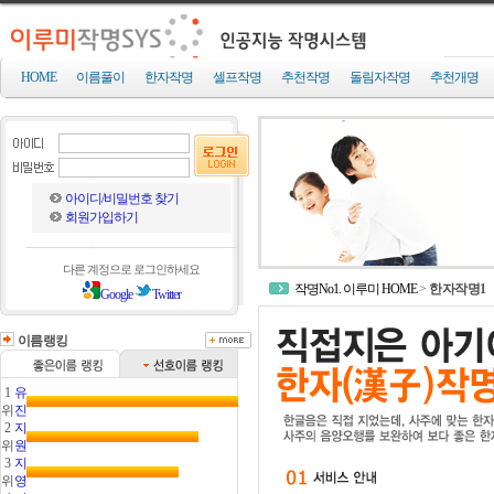
HOME
이름풀이
한자작명
셀프작명
추천작명
돌림자작명
추천개명
아이디/비밀번호 찾기
회원가입하기
다른 계정으로 로그인하세요
작명No1. 이루미 HOME
>
한자작명1
Google
Twitter
이름랭킹
1
유
위
진
2
지
위
원
3
지
위
영