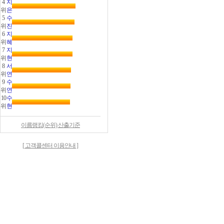
4
지
위
은
5
수
위
진
6
지
위
혜
7
지
위
현
8
서
위
연
9
수
위
연
10
수
위
현
이름랭킹(순위) 산출기준
[ 고객콜센터 이용안내 ]