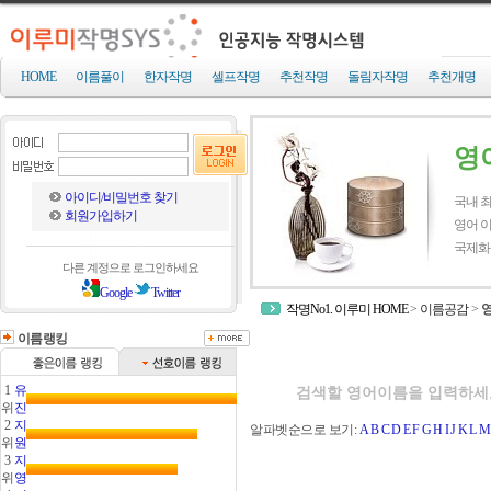
HOME
이름풀이
한자작명
셀프작명
추천작명
돌림자작명
추천개명
영
아이디/비밀번호 찾기
국내 최
회원가입하기
영어 이
국제화
다른 계정으로 로그인하세요
Google
Twitter
작명No1. 이루미 HOME
>
이름공감
>
이름랭킹
1
유
위
진
2
지
알파벳순으로 보기:
A
B
C
D
E
F
G
H
I
J
K
L
M
위
원
3
지
위
영