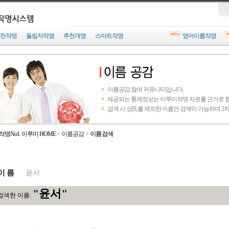
천작명
돌림자작명
추천개명
스마트작명
영어이름작명
이름공감 참여 커뮤니티입니다.
제공되는 통계정보는 이루미작명 자료를 근거로 합
검색 시 성氏를 제외한 이름만 검색이 가능하며 2
작명No1. 이루미 HOME
>
이름공감
>
이름검색
이 름