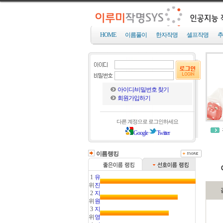
HOME
이름풀이
한자작명
셀프작명
추
아이디/비밀번호 찾기
회원가입하기
다른 계정으로 로그인하세요
Google
Twitter
이름랭킹
1
유
위
진
2
지
위
원
3
지
위
영