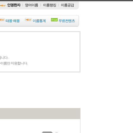
인명한자
ㅣ
영어이름
ㅣ
이름랭킹
ㅣ
이름공감
태몽·해몽
이름통계
무료컨텐츠
니다.
자이름만 지원합니다.