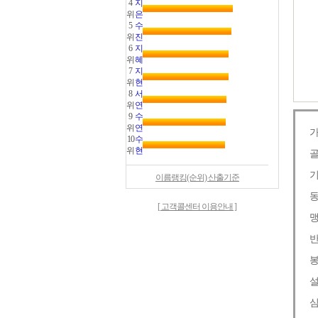
4
지
위
은
5
수
위
진
6
지
위
혜
7
지
위
현
8
서
위
연
9
수
위
연
10
수
위
현
이름랭킹(순위) 산출기준
[ 고객콜센터 이용안내 ]