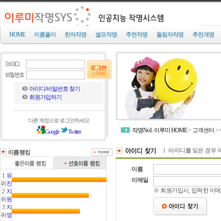
HOME
이름풀이
한자작명
셀프작명
추천작명
돌림자작명
추천개명
아이디/비밀번호 찾기
회원가입하기
다른 계정으로 로그인하세요
작명No1. 이루미 HOME
>
고객센터
>
Google
Twitter
ㅣ 아이디를 잊은 경우 
이름랭킹
이름
1
유
이메일
위
진
※ 회원가입시, 입력한 이메
2
지
위
원
3
지
위
영