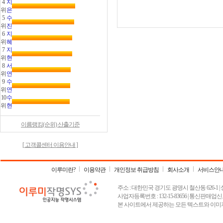
4
지
위
은
5
수
위
진
6
지
위
혜
7
지
위
현
8
서
위
연
9
수
위
연
10
수
위
현
이름랭킹(순위) 산출기준
[ 고객콜센터 이용안내 ]
이루미란?
이용약관
개인정보 취급방침
회사소개
서비스안
주소 : 대한민국 경기도 광명시 철산동 626-1 | 상호 :
사업자등록번호 : 132-15-83656 | 통신판매업신고
본 사이트에서 제공하는 모든 텍스트와 이미지