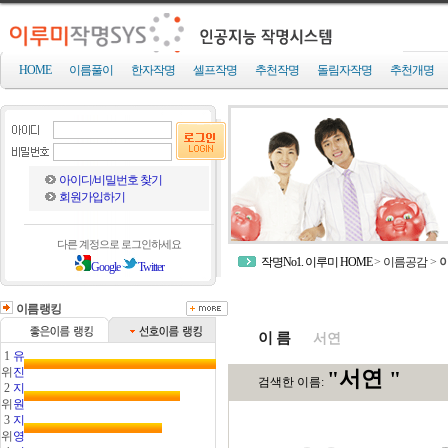
HOME
이름풀이
한자작명
셀프작명
추천작명
돌림자작명
추천개명
아이디/비밀번호 찾기
회원가입하기
다른 계정으로 로그인하세요
작명No1. 이루미 HOME
>
이름공감
>
Google
Twitter
이름랭킹
이 름
1
유
위
진
2
지
위
원
3
지
위
영