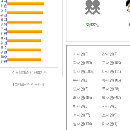
4
지
위
은
5
수
위
진
6
지
위
혜
7
지
위
현
8
서
위
연
9
수
위
연
10
수
위
현
이름랭킹(순위) 산출기준
[ 고객콜센터 이용안내 ]