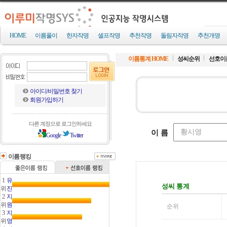
HOME
이름풀이
한자작명
셀프작명
추천작명
돌림자작명
추천개명
이름통계 HOME
성씨순위
선호이
아이디/비밀번호 찾기
회원가입하기
다른 계정으로 로그인하세요
Google
Twitter
이름랭킹
1
유
위
진
2
지
위
원
3
지
위
영