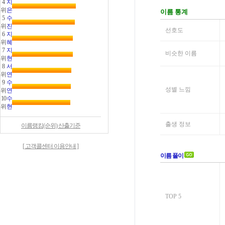
4
지
위
은
5
수
위
진
6
지
위
혜
7
지
위
현
8
서
위
연
9
수
위
연
10
수
위
현
이름랭킹(순위) 산출기준
[ 고객콜센터 이용안내 ]