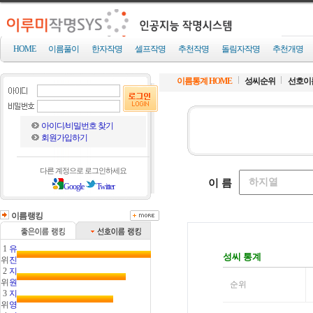
HOME
이름풀이
한자작명
셀프작명
추천작명
돌림자작명
추천개명
이름통계 HOME
성씨순위
선호이
아이디/비밀번호 찾기
회원가입하기
다른 계정으로 로그인하세요
Google
Twitter
이름랭킹
1
유
위
진
2
지
위
원
3
지
위
영