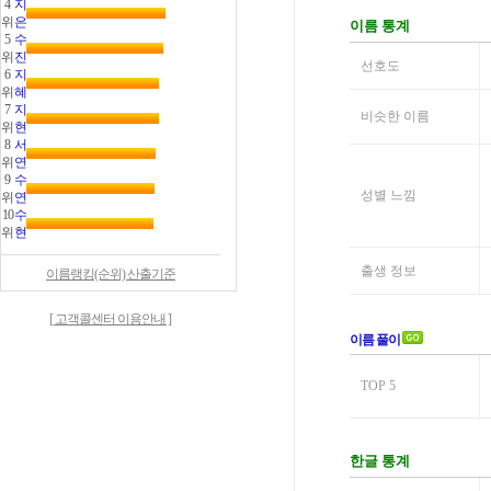
4
지
위
은
5
수
위
진
6
지
위
혜
7
지
위
현
8
서
위
연
9
수
위
연
10
수
위
현
이름랭킹(순위) 산출기준
[ 고객콜센터 이용안내 ]