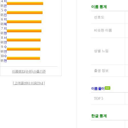
4
지
위
은
5
수
위
진
6
지
위
혜
7
지
위
현
8
서
위
연
9
수
위
연
10
수
위
현
이름랭킹(순위) 산출기준
[ 고객콜센터 이용안내 ]