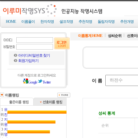
HOME
이름풀이
한자작명
셀프작명
추천작명
돌림자작명
추천개명
이름통계 HOME
성씨순위
선호이
아이디/비밀번호 찾기
회원가입하기
다른 계정으로 로그인하세요
Google
Twitter
이름랭킹
1
유
위
진
2
지
위
원
3
지
위
영