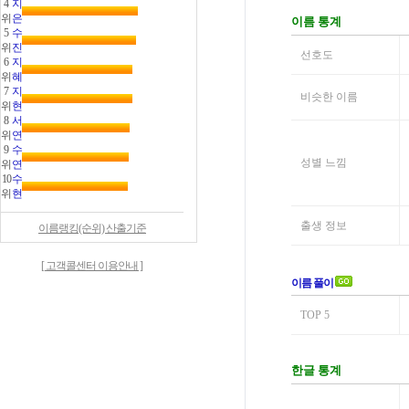
4
지
위
은
5
수
위
진
6
지
위
혜
7
지
위
현
8
서
위
연
9
수
위
연
10
수
위
현
이름랭킹(순위) 산출기준
[ 고객콜센터 이용안내 ]