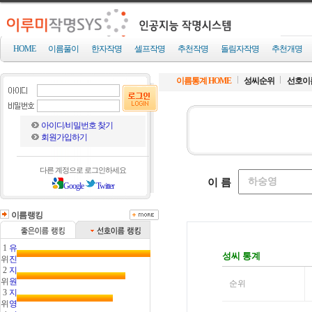
HOME
이름풀이
한자작명
셀프작명
추천작명
돌림자작명
추천개명
이름통계 HOME
성씨순위
선호이
아이디/비밀번호 찾기
회원가입하기
다른 계정으로 로그인하세요
Google
Twitter
이름랭킹
1
유
위
진
2
지
위
원
3
지
위
영