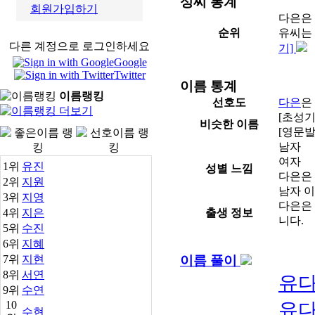
회원가입하기
다른 계정으로 로그인하세요
Google
Twitter
이름랭킹
1위
유진
2위
지원
3위
지영
4위
지은
5위
수진
6위
지혜
7위
지현
8위
서연
9위
수연
10
수현