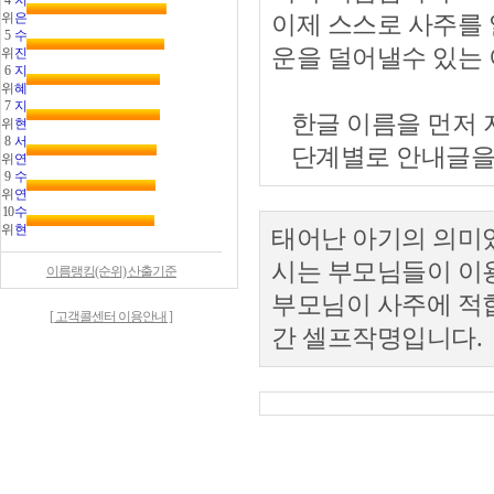
4
지
위
은
이제 스스로 사주를
5
수
운을 덜어낼수 있는
위
진
6
지
위
혜
7
지
한글 이름을 먼저 
위
현
8
서
단계별로 안내글을 
위
연
9
수
위
연
10
수
위
현
태어난 아기의 의미있
시는 부모님들이 이
이름랭킹(순위) 산출기준
부모님이 사주에 적
[ 고객콜센터 이용안내 ]
간 셀프작명입니다.