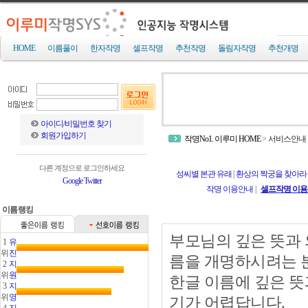
HOME
이름풀이
한자작명
셀프작명
추천작명
돌림자작명
추천개명
아이디/비밀번호 찾기
회원가입하기
작명No1. 이루미 HOME
>
서비스안내
다른 계정으로 로그인하세요
성씨별 본관 유래
|
환상의 짝궁을 찾아라
Google
Twitter
작명 이용안내
|
셀프작명 이
이름랭킹
부모님의 깊은 뜻과 
1
유
위
진
름을 개명하시려는 
2
지
위
원
한글 이름에 깊은 뜻
3
지
위
영
기가 어렵답니다.