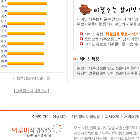
4
지
위
은
5
수
위
진
태어난 사주는 바꿀수 없습니다. 하지만
6
지
무료사주풀이를 통해서 본인의 사주를 
위
혜
7
지
서비스 유형 :
회원전용 무료서비스
위
현
음행오행,사주오행, 강약강쇠 기준
8
서
아직도 유료로 사주풀이를 이용하세요
위
연
9
수
위
연
10
수
위
현
본인의 사주정보를 알고 싶을때 이용하세
유난히 안좋은일이 많이 생길때 사주를 
이름랭킹(순위) 산출기준
[ 고객콜센터 이용안내 ]
이루미란?
이용약관
개인정보 취급방침
회사소개
서비스안
주소 : 대한민국 경기도 광명시 철산동 626-1 | 상호 :
사업자등록번호 : 132-15-83656 | 통신판매업신고
본 사이트에서 제공하는 모든 텍스트와 이미지