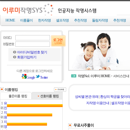
HOME
이름풀이
한자작명
셀프작명
추천작명
돌림자작명
추천개명
아이디/비밀번호 찾기
회원가입하기
다른 계정으로 로그인하세요
작명No1. 이루미 HOME
>
서비스안내
Google
Twitter
이름랭킹
성씨별 본관 유래
|
환상의 짝궁을 찾아라
자작명 이용안내
|
셀프작명 이
1
유
위
진
2
지
위
원
3
지
위
영