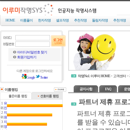
HOME
이름풀이
한자작명
셀프작명
추천작명
돌림자작명
추천개명
아이디/비밀번호 찾기
회원가입하기
다른 계정으로 로그인하세요
작명No1. 이루미 HOME
>
고객센터
>
Google
Twitter
공지사항
FAQ
운영
이름랭킹
파트너 제휴 프로
1
유
위
진
파트너 제휴 프로
2
지
위
원
를 받을 수 있습니
3
지
위
영