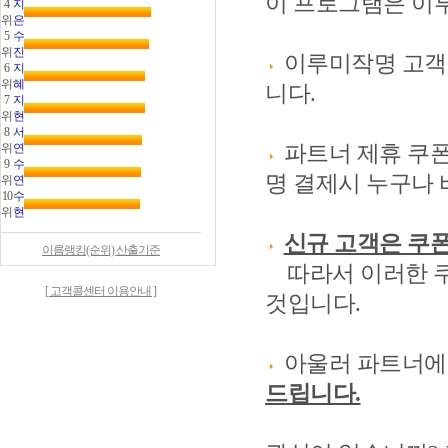
이 프로그램은 이
4
지
위
은
5
수
위
진
이루미작명 고객으
6
지
위
혜
니다.
7
지
위
현
8
서
위
연
파트너 제휴 쿠폰
9
수
명 결제시 누구나 
위
연
10
수
위
현
신규 고객은 쿠폰
이름랭킹(순위) 산출기준
따라서 이러한 쿠
[ 고객콜센터 이용안내 ]
것입니다.
아울러 파트너
드립니다.