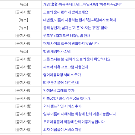
[뉴스]
개명(改名) 허용 확대 10년…매일 430명 "이름 바꾸겠다"
[공지사항]
오늘의 운세 편하게 받아보세요.
[뉴스]
대법원, 이름에 사용하는 한자 5천→8천여자로 확대
[뉴스]
올해 성년자, 남자는 ‘지훈’ 여자는 ‘유진’ 많아
[공지사항]
윈도우 8 결제오류 해결방법 안내
[공지사항]
현재 사이트 접속이 원활하지 않습니다.
[뉴스]
법원 개명허가 20년
[공지사항]
크롬 쓰시는 분. 편하게 오늘의 운세 확인하세요
[공지사항]
파트너 제휴 프로그램 시행안내
[공지사항]
영어이름작명 서비스 추가
[공지사항]
띠 구분 기준에 대한 안내
[공지사항]
인생운세 그래프 추가
[공지사항]
이름궁합+ 환상의 짝꿍을 찾아라.
[공지사항]
외자 셀프작명 서비스 추가
[공지사항]
일부 이름에 대해서는 회원에 한해 이용가능합니다.
[공지사항]
무료이름풀이 회원에 한해 이용가능합니다
[공지사항]
외자 이름풀이 서비스 지원