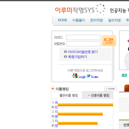
HOME
이름풀이
한자작명
셀프작명
추
아이디/비밀번호 찾기
회원가입하기
다른 계정으로 로그인하세요
Google
Twitter
이름랭킹
1
유
위
진
2
지
위
원
3
지
번
위
영