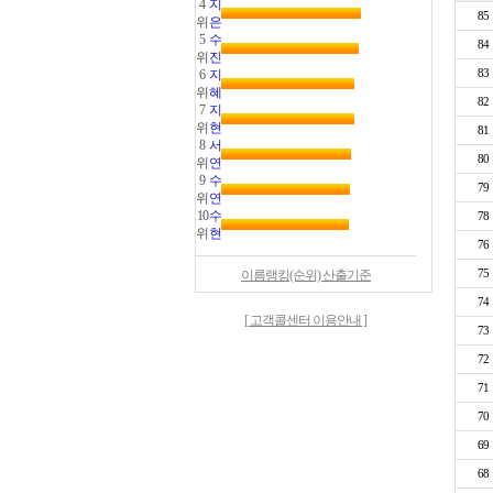
4
지
85
위
은
5
수
84
위
진
83
6
지
위
혜
82
7
지
위
현
81
8
서
80
위
연
9
수
79
위
연
10
수
78
위
현
76
75
이름랭킹(순위) 산출기준
74
[ 고객콜센터 이용안내 ]
73
72
71
70
69
68