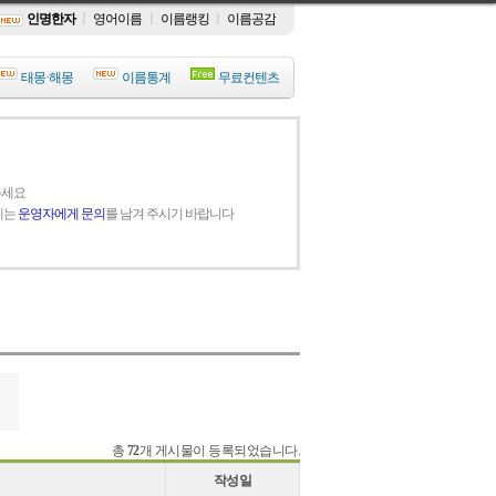
인명한자
ㅣ
영어이름
ㅣ
이름랭킹
ㅣ
이름공감
태몽·해몽
이름통계
무료컨텐츠
주세요
에는
운영자에게 문의
를 남겨 주시기 바랍니다
총
72
개 게시물이 등록되었습니다.
작성일