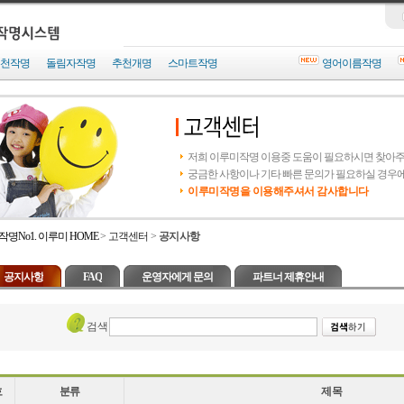
천작명
돌림자작명
추천개명
스마트작명
영어이름작명
저희 이루미작명 이용중 도움이 필요하시면 찾아
궁금한 사항이나 기타 빠른 문의가 필요하실 경우
이루미작명을 이용해주셔서 감사합니다
작명No1. 이루미 HOME
>
고객센터
>
공지사항
공지사항
FAQ
운영자에게 문의
파트너 제휴안내
검색
호
분류
제목