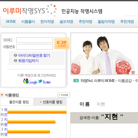
HOME
이름풀이
한자작명
셀프작명
추천작명
돌림자작명
추천개명
아이디/비밀번호 찾기
회원가입하기
다른 계정으로 로그인하세요
작명No1. 이루미 HOME
>
이름공감
>
Google
Twitter
이름랭킹
이 름
1
유
위
진
2
지
위
원
3
지
위
영