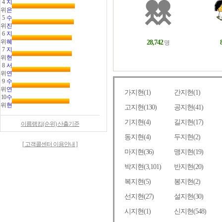
4
지
위
은
5
수
위
진
6
지
위
혜
7
지
위
현
8
서
위
연
9
수
위
연
10
수
위
현
이름랭킹(순위) 산출기준
[ 고객콜센터 이용안내 ]