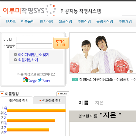
HOME
이름풀이
한자작명
셀프작명
추천작명
돌림자작명
추천개명
아이디/비밀번호 찾기
회원가입하기
다른 계정으로 로그인하세요
작명No1. 이루미 HOME
>
이름공감
>
Google
Twitter
이름랭킹
이 름
1
유
위
진
2
지
위
원
3
지
위
영