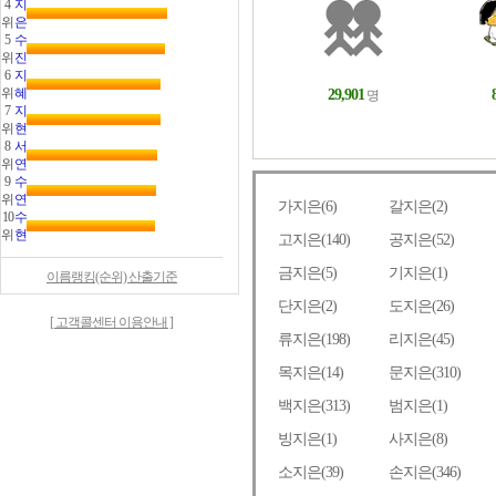
4
지
위
은
5
수
위
진
6
지
위
혜
7
지
위
현
8
서
위
연
9
수
위
연
10
수
위
현
이름랭킹(순위) 산출기준
[ 고객콜센터 이용안내 ]