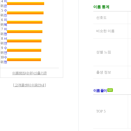
4
지
위
은
5
수
위
진
6
지
위
혜
7
지
위
현
8
서
위
연
9
수
위
연
10
수
위
현
이름랭킹(순위) 산출기준
[ 고객콜센터 이용안내 ]