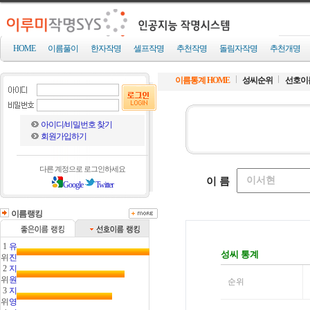
HOME
이름풀이
한자작명
셀프작명
추천작명
돌림자작명
추천개명
이름통계 HOME
성씨순위
선호이
아이디/비밀번호 찾기
회원가입하기
다른 계정으로 로그인하세요
Google
Twitter
이름랭킹
1
유
위
진
2
지
위
원
3
지
위
영