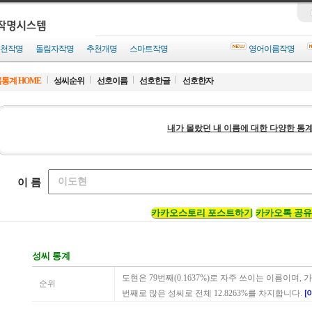
천작명
돌림자작명
추천개명
스마트작명
영어이름작명
통계 HOME
성씨순위
선호이름
선호한글
선호한자