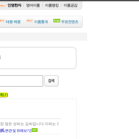
인명한자
ㅣ
영어이름
ㅣ
이름랭킹
ㅣ
이름공감
태몽·해몽
이름통계
무료컨텐츠