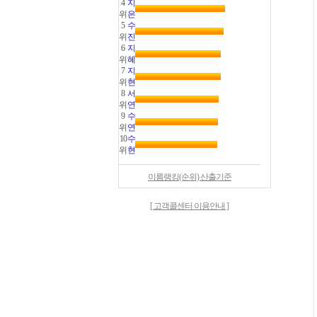
4
지
위
은
5
수
위
진
6
지
위
혜
7
지
위
현
8
서
위
연
9
수
위
연
10
수
위
현
이름랭킹(순위) 산출기준
[ 고객콜센터 이용안내 ]