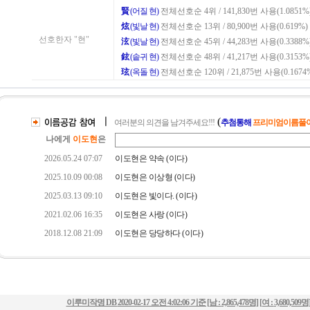
이루미작명 DB
2020-02-17 오전 4:02:06
기준 [남 :
2,865,478명
] [여 :
3,680,509명