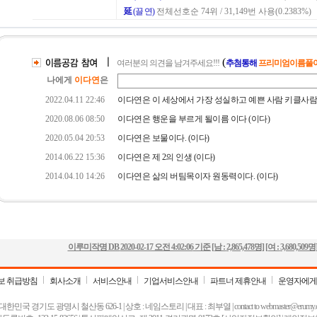
이루미작명 DB
2020-02-17 오전 4:02:06
기준 [남 :
2,865,478명
] [여 :
3,680,509명
보 취급방침
회사소개
서비스안내
기업서비스안내
파트너 제휴안내
운영자에게
 대한민국 경기도 광명시 철산동 626-1 | 상호 : 네임스토리 | 대표 : 최부열 | contact to
webmaster@erumy.