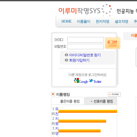
HOME
이름풀이
한자작명
셀프작명
추
이름
아이디/비밀번호 찾기
회원가입하기
다른 계정으로 로그인하세요
Google
Twitter
이름랭킹
1
유
위
진
2
지
위
원
3
지
위
영