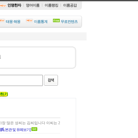
인명한자
ㅣ
영어이름
ㅣ
이름랭킹
ㅣ
이름공감
태몽·해몽
이름통계
무료컨텐츠