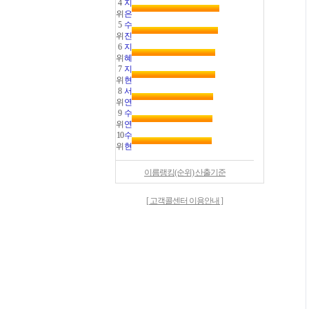
4
지
위
은
5
수
위
진
6
지
위
혜
7
지
위
현
8
서
위
연
9
수
위
연
10
수
위
현
이름랭킹(순위) 산출기준
[ 고객콜센터 이용안내 ]