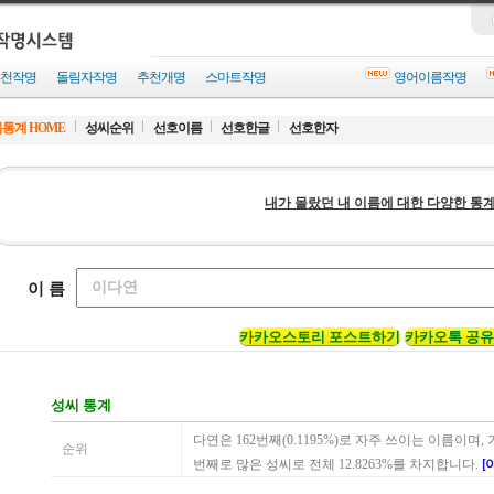
천작명
돌림자작명
추천개명
스마트작명
영어이름작명
통계 HOME
성씨순위
선호이름
선호한글
선호한자