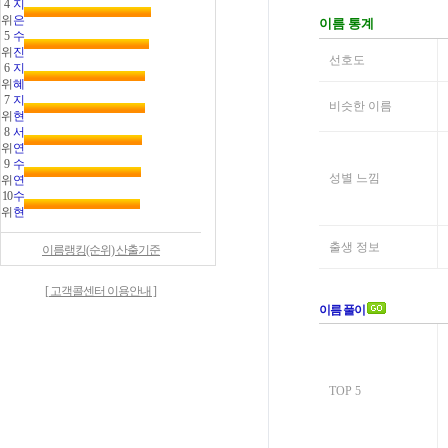
4
지
위
은
5
수
위
진
6
지
위
혜
7
지
위
현
8
서
위
연
9
수
위
연
10
수
위
현
이름랭킹(순위) 산출기준
[ 고객콜센터 이용안내 ]