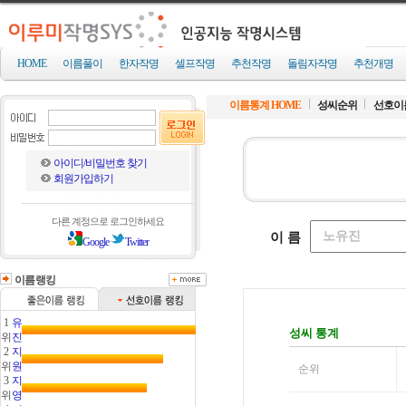
HOME
이름풀이
한자작명
셀프작명
추천작명
돌림자작명
추천개명
이름통계 HOME
성씨순위
선호이
아이디/비밀번호 찾기
회원가입하기
다른 계정으로 로그인하세요
Google
Twitter
이름랭킹
1
유
위
진
2
지
위
원
3
지
위
영