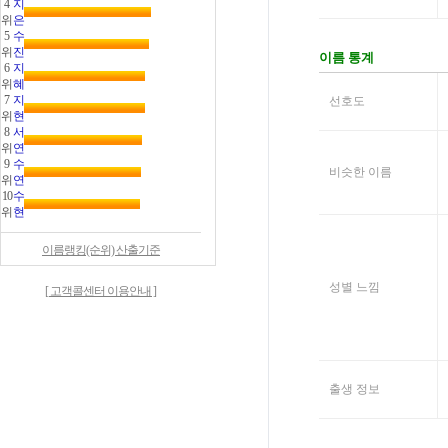
4
지
위
은
5
수
위
진
6
지
위
혜
7
지
위
현
8
서
위
연
9
수
위
연
10
수
위
현
이름랭킹(순위) 산출기준
[ 고객콜센터 이용안내 ]