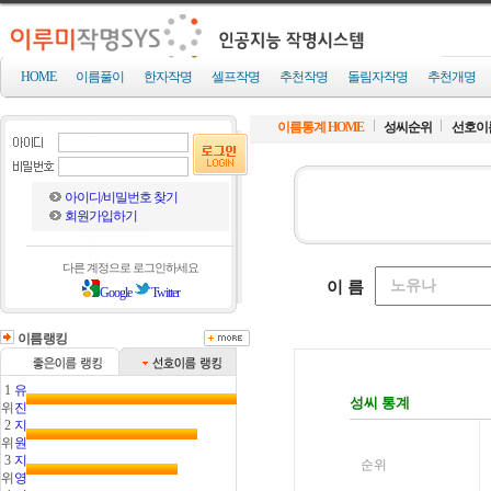
HOME
이름풀이
한자작명
셀프작명
추천작명
돌림자작명
추천개명
이름통계 HOME
성씨순위
선호이
아이디/비밀번호 찾기
회원가입하기
다른 계정으로 로그인하세요
Google
Twitter
이름랭킹
1
유
위
진
2
지
위
원
3
지
위
영