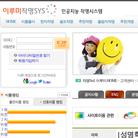
HOME
이름풀이
한자작명
셀프작명
추천작명
돌림자작명
추천개명
아이디/비밀번호 찾기
회원가입하기
다른 계정으로 로그인하세요
작명No1. 이루미 HOME
>
고객센터
>
Google
Twitter
공지사항
FAQ
운영
이름랭킹
1
유
위
진
2
지
위
원
3
지
[성명
위
영
제목