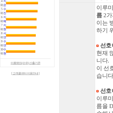
4
지
위
은
이루미
5
수
위
진
름
2가
6
지
위
혜
이는 
7
지
하기 
위
현
8
서
위
연
9
수
선호
위
연
10
수
현재 
위
현
니다.
이름랭킹(순위) 산출기준
이 선
[ 고객콜센터 이용안내 ]
습니다
선호
이루미
름을 