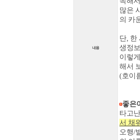
속해서
많은 
의 카
단, 
생정보
내용
이렇게
해서 
(호이
좋은
타고난
서 채
오행/