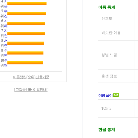
4
지
위
은
5
수
위
진
6
지
위
혜
7
지
위
현
8
서
위
연
9
수
위
연
10
수
위
현
이름랭킹(순위) 산출기준
[ 고객콜센터 이용안내 ]