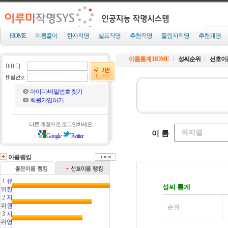
HOME
이름풀이
한자작명
셀프작명
추천작명
돌림자작명
추천개명
이름통계 HOME
성씨순위
선호이
아이디/비밀번호 찾기
회원가입하기
다른 계정으로 로그인하세요
Google
Twitter
이름랭킹
1
유
위
진
2
지
위
원
3
지
위
영