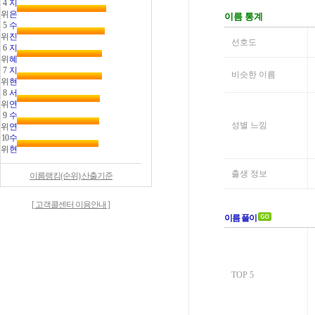
4
지
위
은
5
수
위
진
6
지
위
혜
7
지
위
현
8
서
위
연
9
수
위
연
10
수
위
현
이름랭킹(순위) 산출기준
[ 고객콜센터 이용안내 ]