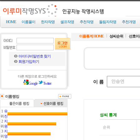
HOME
이름풀이
한자작명
셀프작명
추천작명
돌림자작명
추천개명
이름통계 HOME
성씨순위
선호이
아이디/비밀번호 찾기
회원가입하기
다른 계정으로 로그인하세요
Google
Twitter
이름랭킹
1
유
위
진
2
지
위
원
3
지
위
영