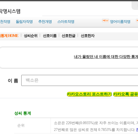
천작명
돌림자작명
추천개명
스마트작명
영어이름작명
통계 HOME
성씨순위
선호이름
선호한글
선호한자