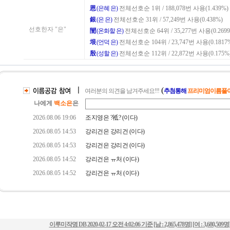
이루미작명 DB
2020-02-17 오전 4:02:06
기준 [남 :
2,865,478명
] [여 :
3,680,509명