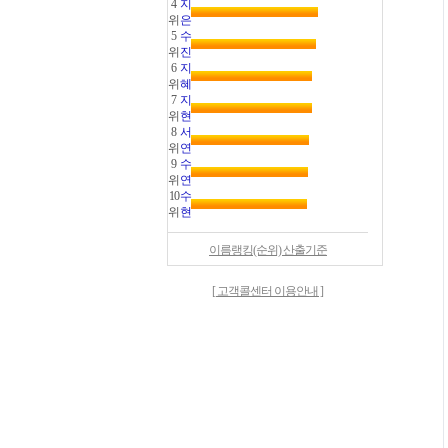
4
지
위
은
5
수
위
진
6
지
위
혜
7
지
위
현
8
서
위
연
9
수
위
연
10
수
위
현
이름랭킹(순위) 산출기준
[ 고객콜센터 이용안내 ]