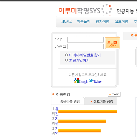
HOME
이름풀이
한자작명
셀프작명
추
이름
아이디/비밀번호 찾기
회원가입하기
다른 계정으로 로그인하세요
Google
Twitter
이름랭킹
1
유
위
진
2
지
위
원
3
지
위
영