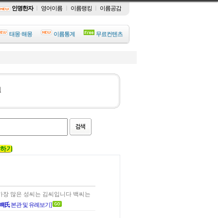
인명한자
ㅣ
영어이름
ㅣ
이름랭킹
ㅣ
이름공감
태몽·해몽
이름통계
무료컨텐츠